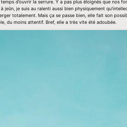
 temps d’ouvrir la serrure. Y a pas plus éloignés que nos fo
 à jeûn, je suis au ralenti aussi bien physiquement qu’intell
erger totalement. Mais ça se passe bien, elle fait son pos
, du moins attentif. Bref, elle a très vite été adoubée.