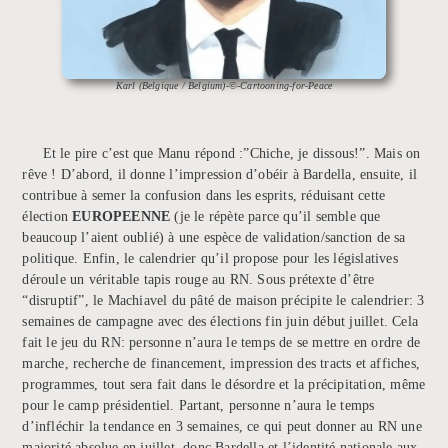
Karl (Belgique / Belgium)-©-Cartooning-for-Peace
Et le pire c’est que Manu répond :”Chiche, je dissous!”. Mais on
rêve ! D’abord, il donne l’impression d’obéir à Bardella, ensuite, il
contribue à semer la confusion dans les esprits, réduisant cette
élection
EUROPEENNE
(je le répète parce qu’il semble que
beaucoup l’aient oublié) à une espèce de validation/sanction de sa
politique. Enfin, le calendrier qu’il propose pour les législatives
déroule un véritable tapis rouge au RN. Sous prétexte d’être
“disruptif”, le Machiavel du pâté de maison précipite le calendrier: 3
semaines de campagne avec des élections fin juin début juillet. Cela
fait le jeu du RN: personne n’aura le temps de se mettre en ordre de
marche, recherche de financement, impression des tracts et affiches,
programmes, tout sera fait dans le désordre et la précipitation, même
pour le camp présidentiel. Partant, personne n’aura le temps
d’infléchir la tendance en 3 semaines, ce qui peut donner au RN une
majorité absolue en juillet, donc Bardella et l’identité nationale aux