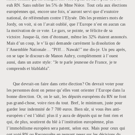
euh RN. Sans oublier les 5% de Mme Nièce. Tout cela aux élections
européennes qui, encore une fois, n’auront servi que d’exutoire
national, de référendum contre l’Elysée. Dès les premiers mots de
Jordy, on voit, si on l’avait oublié, que l’Europe n’est en aucun cas
la motivation de ce vote. Le gars, se pointe, se félicite de sa
victoire. Jusque-là, rien d’étonnant, même les 32% étaient annoncés.
Mais d’un coup, le v’là qui demande carrément la dissolution de
l’Assemblée Nationale… “Pfff… Nawak!” me dis-je. Un peu après,
on se tape le discours de Manon Aubry, complètement à l’ouest
aussi, dans un autre style: “Je te parle jeunesse de France, je te
comprends et blablabla”.
Que devrait-on faire dans cette élection? On devrait voter pour
les personnes dont on pense qu’elles vont orienter l’Europe dans la
bonne direction. Or, on le sait, les députés européens du RN ne font
pas grand-chose, voire rien du tout. Bref, le minimum, juste pour
garder leur indemnité de 7 700 euros. Bien sûr, si vous êtes anti-
européen c’est l’idéal: plus il y aura de députés qui ne font rien et
qui, de plus, soutirent du blé à l’institution européenne, plus
l’immobilisme européen sera patent, selon eux. Mais pour ceux qui
ont voté RN ou Reconquête en pensant peser sur les décisions du